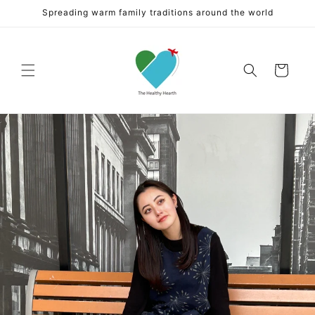
コンテ
Spreading warm family traditions around the world
ンツに
進む
カ
ー
ト